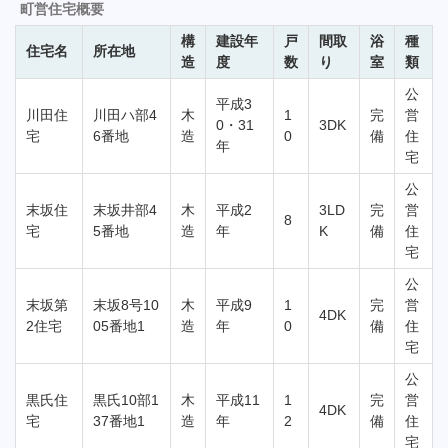
町営住宅概要
構
建設年
戸
間取
浴
種
住宅名
所在地
造
度
数
り
室
類
公
平成3
川田住
川田ハ部4
木
1
完
営
0・31
3DK
宅
6番地
造
0
備
住
年
宅
公
末坂住
末坂井部4
木
平成2
3LD
完
営
8
宅
5番地
造
年
K
備
住
宅
公
末坂第
末坂8号10
木
平成9
1
完
営
4DK
2住宅
05番地1
造
年
0
備
住
宅
公
黒氏住
黒氏10部1
木
平成11
1
完
営
4DK
宅
37番地1
造
年
2
備
住
宅