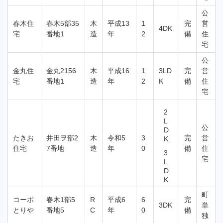
公
春木住
春木5部35
木
平成13
1
完
営
4DK
宅
番地1
造
年
2
備
住
宅
公
金丸住
金丸2156
木
平成16
1
3LD
完
営
宅
番地1
造
年
2
K
備
住
宅
2
L
公
D
たきお
井田ヲ部2
木
令和5
3
完
営
K
住宅
7番地
造
年
0
備
住
3
宅
L
D
K
町
コーポ
春木1部5
R
平成6
6
完
3DK
単
とりや
番地5
C
年
0
備
独